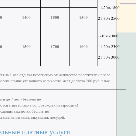
11-20ч-1800
0
1400
1500
1500
21-30ч-2500
1-10ч -1800
0
1500
1700
1600
11-20ч-2300
21-30ч-3000
ся за 1 час отдыха независимо от количества посетителей в зале.
ловека свыше указанного количества мест доплата 200 руб. в час.
ти до 7 лет - бесплатно
ются в зал только в сопровождении взрослых!
и сланцы выдаются бесплатно!
тами, напитками, закусками, посудой.
льные платные услуги