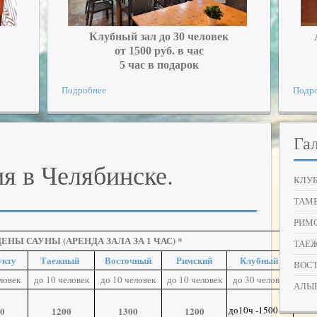
Клубный зал до 30 человек
от 1500 руб. в час
5 час в подарок
Подробнее
Подр
Га
я в Челябинске.
КЛУ
ТАМ
РИМ
ЕНЫ САУНЫ (АРЕНДА ЗАЛА ЗА
ЧАС) *
1
ТАЕ
укту
Таежный
Восточный
Римский
Клубный
ВОС
ловек
до 10 человек
до 10 человек
до 10 человек
до 30 человек
АЛЫ
до10ч -1500
0
1200
1300
1200