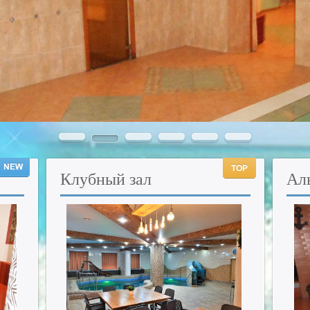
Клубный
зал
Ал