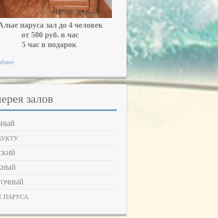
Алые паруса зал до 4 человек
от 500 руб. в час
5 час в подарок
обнее
лерея
залов
БНЫЙ
БУКТУ
СКИЙ
ЖНЫЙ
ТОЧНЫЙ
Е ПАРУСА