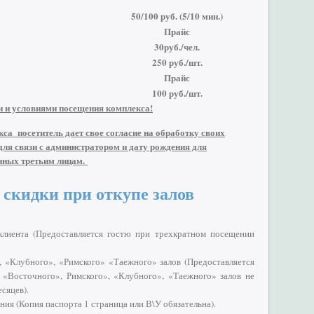
50/100 руб. (5/10 мин.)
Прайс
30руб./чел.
250 руб./шт.
Прайс
100 руб./шт.
и и условиями посещения комплекса!
а посетитель дает свое согласие на обработку своих
ля связи с администратором и дату рождения для
анных третьим лицам.
скидки при откупе залов
клиента (Предоставляется гостю при трехкратном посещении
, «Клубного», «Римского» «Таежного» залов (Предоставляется
«Восточного», Римского», «Клубного», «Таежного» залов не
есяцев).
ия (Копия паспорта 1 страница или В\У обязательна).