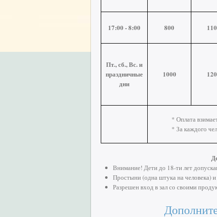
17:00 - 8:00
800
110
Пт., сб., Вс. и
праздничные
1000
120
дни
* Оплата взимает
* За каждого че
Де
Внимание! Дети до 18-ти лет допуска
Простыни (одна штука на человека) 
Разрешен вход в зал со своими продук
Дополните