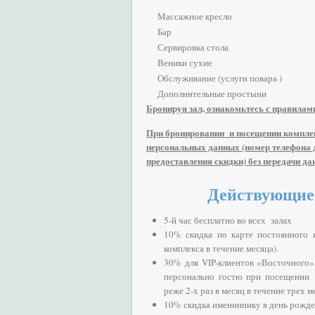
Массажное кресло
Бар
Сервировка стола
Веники сухие
Обслуживание (услуги повара )
Дополнительные простыни
Бронируя зал, ознакомьтесь с правилам
При бронировании и посещении комплекс
персональных данных (номер телефона д
предоставления скидки) без передачи д
Действующие 
5-й час бесплатно во всех залах
10% скидка по карте постоянного 
комплекса в течение месяца).
30% для VIP-клиентов «Восточного»
персонально гостю при посещении 
реже 2-х раз в месяц в течение трех м
10% скидка имениннику в день рожден