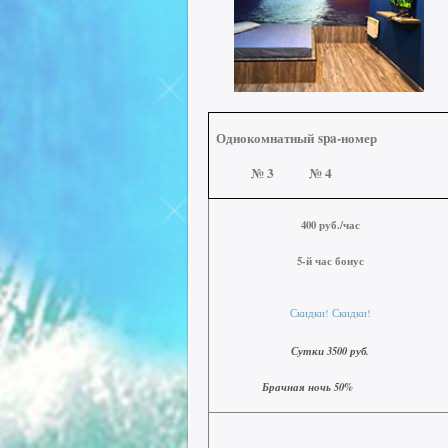
Однокомнатный
spa-номер
№ 3 № 4
400 руб./час
5-й час бонус
Скидки! Скидки!
Сутки 3500 руб.
Брачная ночь 50%