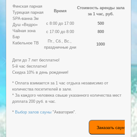
Финская парная
Стоимость аренды зала
Время
Турецкая парная
за 1 час, руб.
SPA-ванна 3м
с 8:00 до 17:00
500
Душ «Ведро»
Чайная зона
с 17:00 до 8:00
800
Бар
Пт., Сб., Вс.,
Кабельное ТВ
1000
праздничные дни
Дети до 7 лет бесплатно!
5-й час бесплатно!
Скидка 10% в день рождения!
* Оплата взимается за 1 час отдыха независимо от
количества посетителей в зале.
* За каждого человека свыше указанного количества мест
доплата 200 руб. в час.
*
Выбор залов сауны
"Акватория".
Заказать сауну