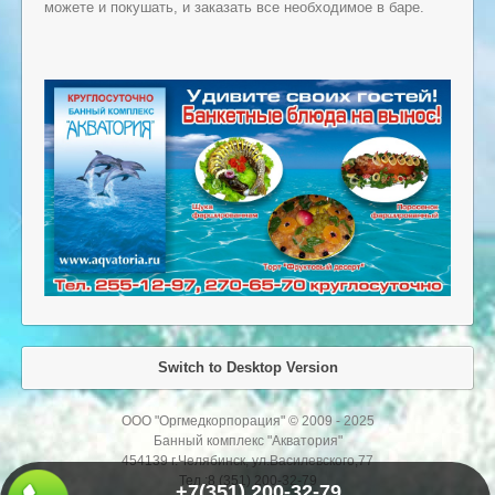
можете и покушать, и заказать все необходимое в баре.
Switch to Desktop Version
ООО "Оргмедкорпорация" © 2009 - 2025
Банный комплекс "Акватория"
454139 г.Челябинск, ул.Василевского,77
Тел.:8 (351) 200-32-79
+7(351) 200-32-79