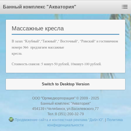
Банный комплекс "Акватория"
Массажные кресла
В залах "Клубный","Таежный"," Восточный", "Римский" и гостиничном
номере №6 предлагаем массажные
кресла.
Стоимость сеансов: 5 минут-50 рублей, 10минут-100 рублей.
Switch to Desktop Version
ООО "Оргмедкорпорация" © 2009 - 2025
Банный комплекс "Акватория"
454139 г.Челябинск, ул.Василевского,77
Тел.:8 (351) 200-32-79
Продвижение сайта и контекстная реклама “Дабл Ю”
. |
Политика
конфиденциальности