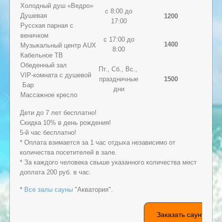
Холодный душ «Ведро»
с 8:00 до
Душевая
1200
17:00
Русская парная с
веничком
с 17:00 до
1400
Музыкальный центр AUX
8:00
Кабельное ТВ
Обеденный зал
Пт., Сб., Вс.,
VIP-комната с душевой
праздничные
1500
Бар
дни
Массажное кресло
Дети до 7 лет бесплатно!
Скидка 10% в день рождения!
5-й час бесплатно!
* Оплата взимается за 1 час отдыха независимо от
количества посетителей в зале.
* За каждого человека свыше указанного количества мест
доплата 200 руб. в час.
*
Все залы сауны
"Акватория".
Заказать сауну